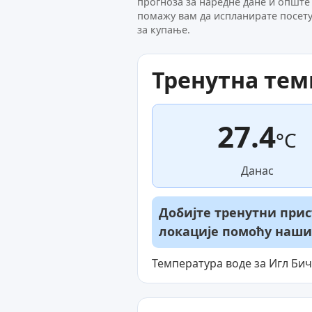
прогноза за наредне дане и опште
помажу вам да испланирате посету
за купање.
Тренутна тем
27.4
°C
Данас
Добијте тренутни прис
локације помоћу наш
Температура воде за Игл Бич