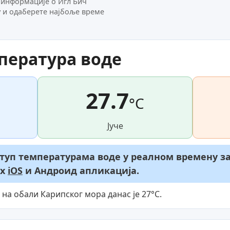
 информације о Игл Бич
 и одаберете најбоље време
пература воде
27.7
°C
Јуче
туп температурама воде у реалном времену за 
их
iOS
и Андроид апликација.
 на обали Карипског мора данас је 27°C.