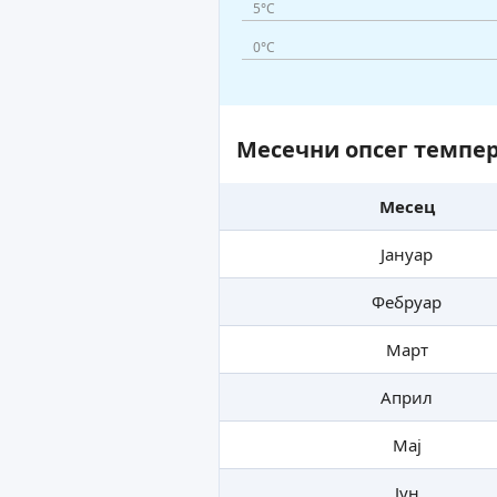
5°C
0°C
Месечни опсег темпер
Месец
Јануар
Фебруар
Март
Април
Мај
Јун