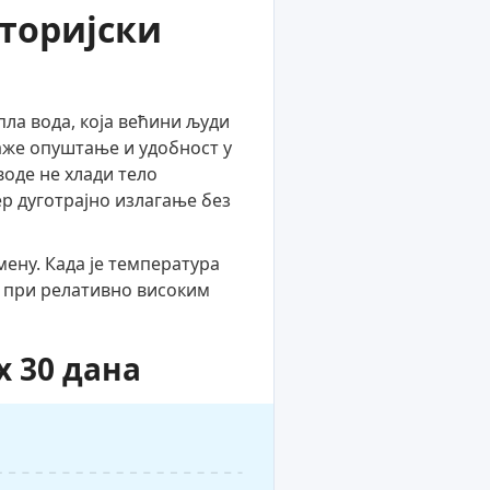
сторијски
ла вода, која већини људи
раже опуштање и удобност у
воде не хлади тело
ер дуготрајно излагање без
ену. Када је температура
и при релативно високим
 30 дана