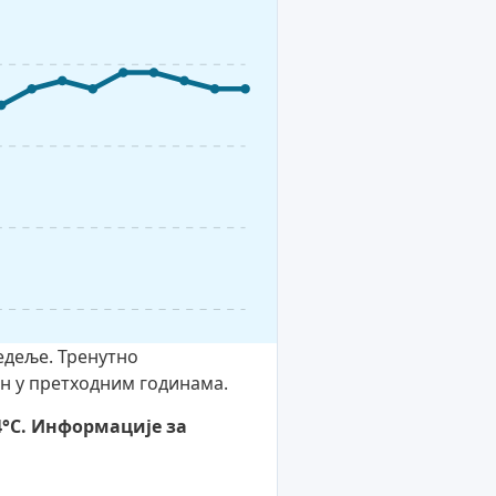
недеље. Тренутно
ан у претходним годинама.
4°C. Информације за