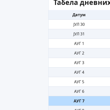
Табела дневних
Датум
ЈУЛ 30
ЈУЛ 31
АУГ 1
АУГ 2
АУГ 3
АУГ 4
АУГ 5
АУГ 6
АУГ 7