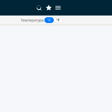
Температура:
°C
°F