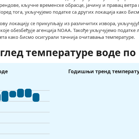
рендове, кључне временске обрасце, јачину и правац ветра 
оред тога, укључујемо податке са других локација како би
ову локацију се прикупљају из различитих извора, укључују
оје обезбеђује агенција NOAA. Такође укључујемо податке л
ета како бисмо осигурали тачнија очитавања температуре.
глед температуре воде по
оде
Годишњи тренд температу