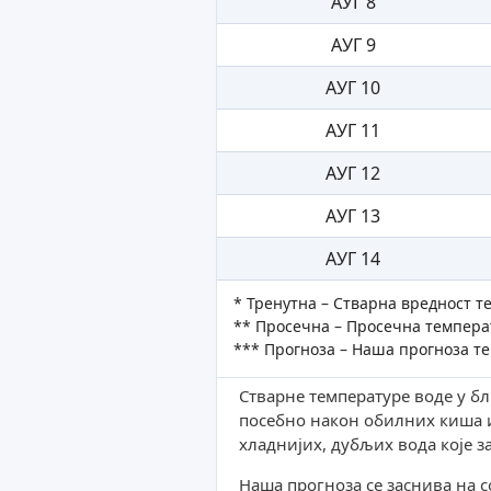
АУГ 8
АУГ 9
АУГ 10
АУГ 11
АУГ 12
АУГ 13
АУГ 14
* Тренутна – Стварна вредност т
** Просечна – Просечна температ
*** Прогноза – Наша прогноза т
Стварне температуре воде у б
посебно након обилних киша и
хладнијих, дубљих вода које 
Наша прогноза се заснива на 