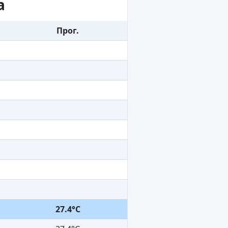
а
Прог.
27.4°C