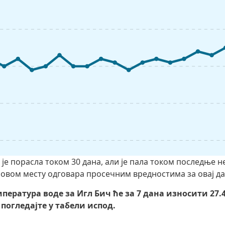
 је порасла током 30 дана, али је пала током последње 
 овом месту одговара просечним вредностима за овај д
пература воде за Игл Бич ће за 7 дана износити 27.
погледајте у табели испод.