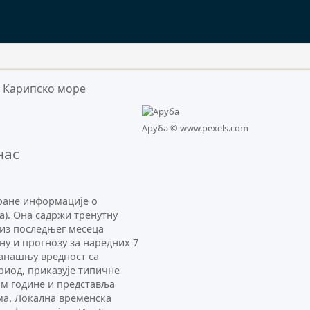
Карипско море
.
Аруба ©
www.pexels.com
нас
ране информације о
а). Она садржи тренутну
 из последњег месеца
ну и прогнозу за наредних 7
данашњу вредност са
риод, приказује типичне
ом године и представља
а. Локална временска