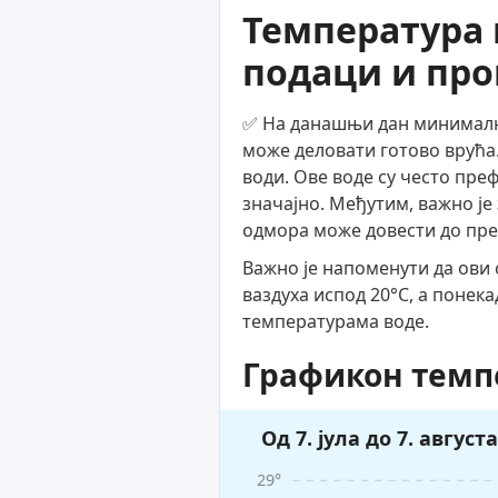
Температура 
подаци и про
✅ На данашњи дан минимална
може деловати готово врућа.
води. Ове воде су често пре
значајно. Међутим, важно је
одмора може довести до пр
Важно је напоменути да ови 
ваздуха испод 20°C, а понек
температурама воде.
Графикон темп
Од 7. јула до 7. августа
29°