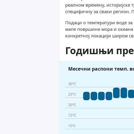
реалном времену, историјске т
специфичну за сваки регион. П
Подаци о температури воде за 
мапе површине мора и океана к
конкретној локацији широм св
Годишњи пре
Месечни распони темп. в
30°C
25°C
20°C
15°C
10°c