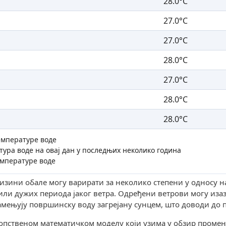
28.0°C
27.0°C
27.0°C
28.0°C
27.0°C
28.0°C
28.0°C
емпературе воде
ура воде на овај дан у последњих неколико година
емпературе воде
лизини обале могу варирати за неколико степени у односу н
ли дужих периода јаког ветра. Одређени ветрови могу иза
замењују површинску воду загрејану сунцем, што доводи до 
сопственом математичком моделу који узима у обзир промен