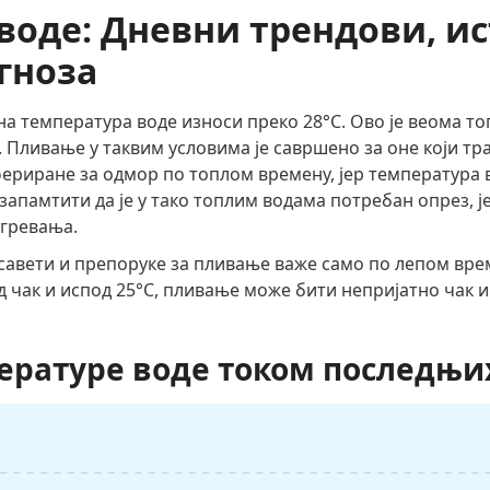
воде: Дневни трендови, и
гноза
 температура воде износи преко 28°C. Ово је веома топ
 Пливање у таквим условима је савршено за оне који т
фериране за одмор по топлом времену, јер температура 
 запамтити да је у тако топлим водама потребан опрез, ј
егревања.
савети и препоруке за пливање важе само по лепом врем
ад чак и испод 25°C, пливање може бити непријатно чак 
ературе воде током последњих