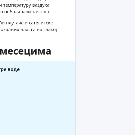
и температуру ваздуха
смо побољшали тачност.
ћи плутаче и сателитске
окалних власти на свакој
 месецима
ре воде