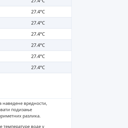
27.4°C
27.4°C
27.4°C
27.4°C
27.4°C
27.4°C
27.4°C
а наведене вредности,
звати подизање
приметних разлика.
е температуре воде у