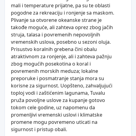
mali i temperature prijatne, pa su te oblasti
pogodne za rekreaciju i ronjenje sa maskom.
Plivanje sa otvorene okeanske strane je
takođe moguće, ali zahteva oprez zbog jačih
struja, talasa i povremenih nepovoljnih
vremenskih uslova, posebno u sezoni oluja.
Prisustvo koralnih grebena čini obalu
atraktivnom za ronjenje, ali i zahteva pažnju
zbog mogućih posekotina o koral i
povremenih morskih meduza; lokalne
preporuke i posmatranje stanja mora su
korisne za sigurnost. Uopšteno, zahvaljujući
toploj vodi i zaštićenim lagunama, Tuvalu
pruža povoljne uslove za kupanje gotovo
tokom cele godine, uz napomenu da
promenljivi vremenski uslovi i klimatske
promene mogu povremeno uticati na
sigurnost i pristup obali.