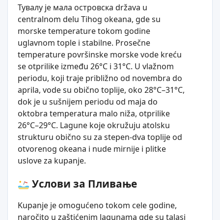
Тувалу је мала островска država u
centralnom delu Tihog okeana, gde su
morske temperature tokom godine
uglavnom tople i stabilne. Prosečne
temperature površinske morske vode kreću
se otprilike između 26°C i 31°C. U vlažnom
periodu, koji traje približno od novembra do
aprila, vode su obično toplije, oko 28°C–31°C,
dok je u sušnijem periodu od maja do
oktobra temperatura malo niža, otprilike
26°C–29°C. Lagune koje okružuju atolsku
strukturu obično su za stepen-dva toplije od
otvorenog okeana i nude mirnije i plitke
uslove za kupanje.
Услови за Пливање
Kupanje je omogućeno tokom cele godine,
naročito u zaštićenim lagunama gde su talasi