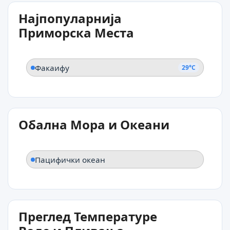
29°C
Најпопуларнија
Факаифу
Приморска Места
Факаифу
29°C
Обална Мора и Океани
Пацифички океан
Преглед Температуре