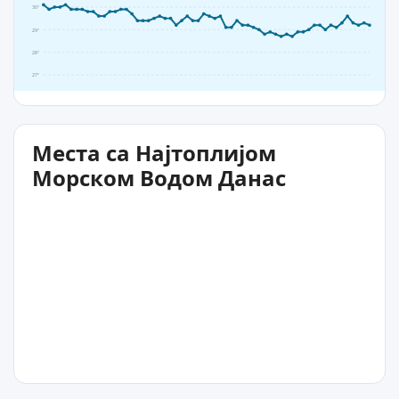
30°
29°
28°
27°
Места са Најтоплијом
Морском Водом Данас