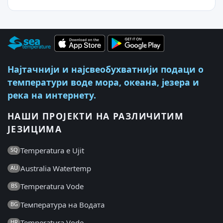
Најтачнији и најсвеобухватнији подаци о
температури воде мора, океана, језера и
река на интернету.
НАШИ ПРОЈЕКТИ НА РАЗЛИЧИТИМ
ЈЕЗИЦИМА
Temperatura e Ujit
SQ
Australia Watertemp
AU
Temperatura Vode
BS
Температура на Водата
BG
Temperatura Vode
HR