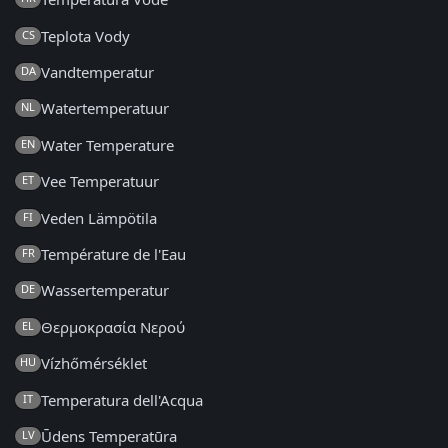
Teplota Vody
CS
Vandtemperatur
DA
Watertemperatuur
NL
Water Temperature
EN
Vee Temperatuur
ET
Veden Lämpötila
FI
Température de l'Eau
FR
Wassertemperatur
DE
Θερμοκρασία Νερού
EL
Vízhőmérséklet
HU
Temperatura dell'Acqua
IT
Ūdens Temperatūra
LV