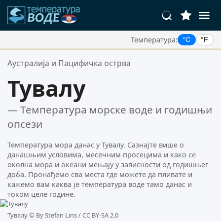
Температура:
°C
°F
Ваше Омиљене Локације:
Аустралија и Пацифичка острва
Ваша листа омиљених је празна.
Тувалу
— Температура морске воде и годишњи
опсези
Температура мора данас у Тувалу. Сазнајте више о
данашњим условима, месечним просецима и како се
околна мора и океани мењају у зависности од годишњег
доба. Пронађемо сва места где можете да пливате и
кажемо вам каква је температура воде тамо данас и
током целе године.
Тувалу ©
By Stefan Lins / CC BY-SA 2.0