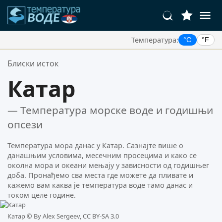
Температура:
°C
°F
Ваше Омиљене Локације:
Блиски исток
Ваша листа омиљених је празна.
Катар
— Температура морске воде и годишњи
опсези
Температура мора данас у Катар. Сазнајте више о
данашњим условима, месечним просецима и како се
околна мора и океани мењају у зависности од годишњег
доба. Пронађемо сва места где можете да пливате и
кажемо вам каква је температура воде тамо данас и
током целе године.
Катар ©
By Alex Sergeev, CC BY-SA 3.0