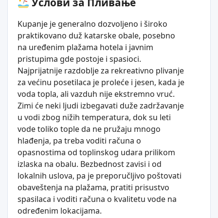
Услови за Пливање
Kupanje je generalno dozvoljeno i široko
praktikovano duž katarske obale, posebno
na uređenim plažama hotela i javnim
pristupima gde postoje i spasioci.
Najprijatnije razdoblje za rekreativno plivanje
za većinu posetilaca je proleće i jesen, kada je
voda topla, ali vazduh nije ekstremno vruć.
Zimi će neki ljudi izbegavati duže zadržavanje
u vodi zbog nižih temperatura, dok su leti
vode toliko tople da ne pružaju mnogo
hlađenja, pa treba voditi računa o
opasnostima od toplinskog udara prilikom
izlaska na obalu. Bezbednost zavisi i od
lokalnih uslova, pa je preporučljivo poštovati
obaveštenja na plažama, pratiti prisustvo
spasilaca i voditi računa o kvalitetu vode na
određenim lokacijama.