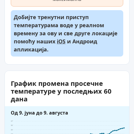
Добијте тренутни приступ
температурама воде у реалном
времену за ову и све друге локације
помоћу наших
iOS
и Андроид
апликација.
График промена просечне
температуре у последњих 60
дана
Од 9. јуна до 9. августа
37°
36°
35°
34°