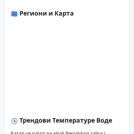
Региони и Карта
Трендови Температуре Воде
Катар се nalazi na obali Persijskog zaliva i