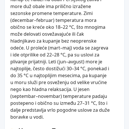
more duž obale ima prilično izražene
sezonske promene temperature. Zimi
(decembar–februar) temperatura mora
obično se kreće oko 18–22 °C, što mnogima
može delovati osvežavajuće ili čak
hladnjikavo za kupanje bez neoprenske
odeće. U proleće (mart–maj) voda se zagreva
i ide otprilike od 22–28 °C, pa su uslovi za
plivanje prijatniji. Leti (jun–avgust) more je
najtoplije, često dostižući 30–34 °C, ponekad i
do 35 °C u najtoplijim mesecima, pa kupanje
u moru služi pre osveženju od velike vrućine
nego kao hladna relaksacija. U jesen
(septembar–novembar) temperature padaju
postepeno i obično su između 27–31 °C, što i
dalje predstavlja vrlo pogodne uslove za duže
boravke u vodi.