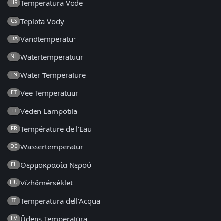
Temperatura Vode
HR
Teplota Vody
CS
Vandtemperatur
DA
Watertemperatuur
NL
Water Temperature
EN
Vee Temperatuur
ET
Veden Lämpötila
FI
Température de l'Eau
FR
Wassertemperatur
DE
Θερμοκρασία Νερού
EL
Vízhőmérséklet
HU
Temperatura dell'Acqua
IT
Ūdens Temperatūra
LV