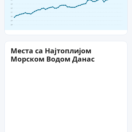
33°
32°
31°
30°
29°
28°
Места са Најтоплијом
Морском Водом Данас