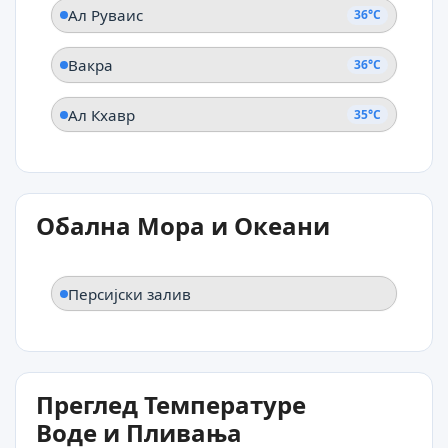
Ал Руваис
36°C
Вакра
36°C
Ал Кхавр
35°C
Обална Мора и Океани
Персијски залив
Преглед Температуре
Воде и Пливања