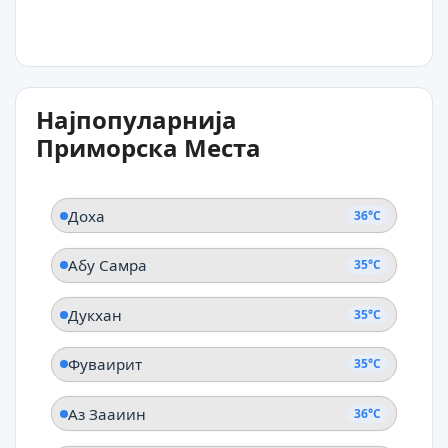
35°C
Најпопуларнија
Дукхан
Приморска Места
Доха
36°C
Абу Самра
35°C
Дукхан
35°C
Фуваирит
35°C
Аз Зааиин
36°C