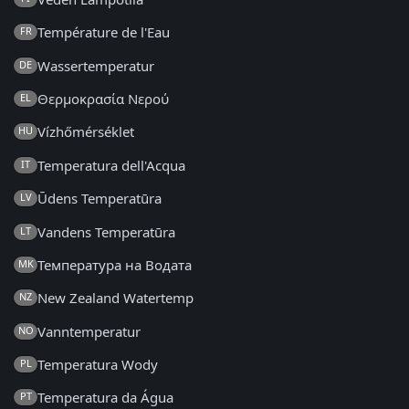
Température de l'Eau
FR
Wassertemperatur
DE
Θερμοκρασία Νερού
EL
Vízhőmérséklet
HU
Temperatura dell'Acqua
IT
Ūdens Temperatūra
LV
Vandens Temperatūra
LT
Температура на Водата
MK
New Zealand Watertemp
NZ
Vanntemperatur
NO
Temperatura Wody
PL
Temperatura da Água
PT