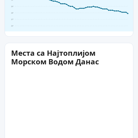
29°
28°
27°
26°
Места са Најтоплијом
Морском Водом Данас