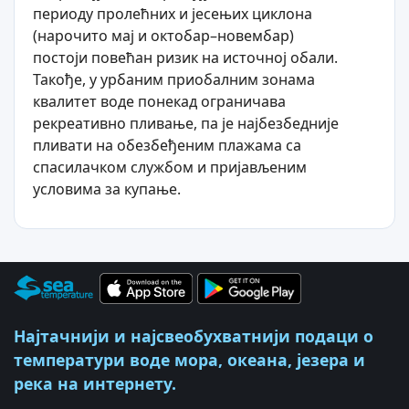
периоду пролећних и јесењих циклона
(нарочито мај и октобар–новембар)
постоји повећан ризик на источној обали.
Такође, у урбаним приобалним зонама
квалитет воде понекад ограничава
рекреативно пливање, па је најбезбедније
пливати на обезбеђеним плажама са
спасилачком службом и пријављеним
условима за купање.
Најтачнији и најсвеобухватнији подаци о
температури воде мора, океана, језера и
река на интернету.