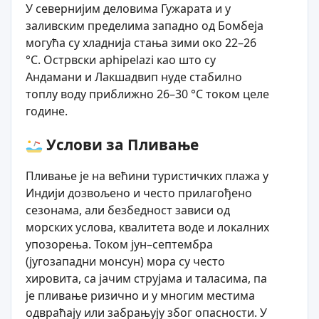
У севернијим деловима Гужарата и у
заливским пределима западно од Бомбеја
могућа су хладнија стања зими око 22–26
°C. Острвски арhipelazi као што су
Андамани и Лакшадвип нуде стабилно
топлу воду приближно 26–30 °C током целе
године.
Услови за Пливање
Пливање је на већини туристичких плажа у
Индији дозвољено и често прилагођено
сезонама, али безбедност зависи од
морских услова, квалитета воде и локалних
упозорења. Током јун–септембра
(југозападни монсун) мора су често
хировита, са јачим струјама и таласима, па
је пливање ризично и у многим местима
одвраћају или забрањују због опасности. У