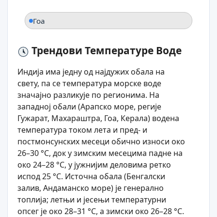
Гоа
Трендови Температуре Воде
Индија има једну од најдужих обала на
свету, па се температура морске воде
значајно разликује по регионима. На
западној обали (Арапско море, регије
Гужарат, Махараштра, Гоа, Керала) водена
температура током лета и пред- и
постмонсунских месеци обично износи око
26–30 °C, док у зимским месецима падне на
око 24–28 °C, у јужнијим деловима ретко
испод 25 °C. Источна обала (Бенгалски
залив, Андаманско море) је генерално
топлија; летњи и јесењи температурни
опсег је око 28–31 °C, а зимски око 26–28 °C.