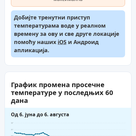
Добијте тренутни приступ
температурама воде у реалном
времену за ову и све друге локације
помоћу наших
iOS
и Андроид
апликација.
График промена просечне
температуре у последњих 60
дана
Од 6. јуна до 6. августа
32°
31°
30°