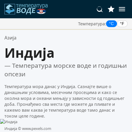
Температура:
°C
°F
Ваше Омиљене Локације:
Азија
Ваша листа омиљених је празна.
Индија
— Температура морске воде и годишњи
опсези
Температура мора данас у Индија. Сазнајте више о
данашњим условима, месечним просецима и како се
околна мора и океани мењају у зависности од годишњег
доба. Пронађемо сва места где можете да пливате и
кажемо вам каква је температура воде тамо данас и
током целе године.
Индија ©
www.pexels.com