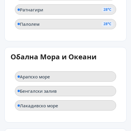
Ратнагири
28°C
Палолем
28°C
Обална Мора и Океани
Арапско море
Бенгалски залив
Лакадивско море