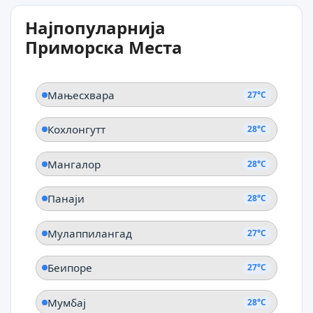
28°C
Најпопуларнија
Даман
Приморска Места
Мањесхвара
27°C
Кохлонгутт
28°C
Мангалор
28°C
Панаји
28°C
Мулаппилангад
27°C
Беипоре
27°C
Мумбај
28°C