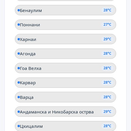
Бенаулим
28°C
Поннани
27°C
Харнаи
29°C
Агонда
28°C
Гоа Велха
28°C
Карвар
28°C
Варца
28°C
Андаманска и Никобарска острва
29°C
Цхицалим
28°C