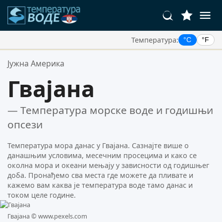
Температура:
°C
°F
Ваше Омиљене Локације:
Јужна Америка
Ваша листа омиљених је празна.
Гвајана
— Температура морске воде и годишњи
опсези
Температура мора данас у Гвајана. Сазнајте више о
данашњим условима, месечним просецима и како се
околна мора и океани мењају у зависности од годишњег
доба. Пронађемо сва места где можете да пливате и
кажемо вам каква је температура воде тамо данас и
током целе године.
Гвајана ©
www.pexels.com