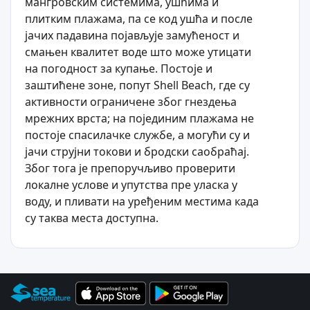
мангровским системима, ушћима и
плитким плажама, па се код ушћа и после
јачих падавина појављује замућеност и
смањен квалитет воде што може утицати
на погодност за купање. Постоје и
заштићене зоне, попут Shell Beach, где су
активности ограничене због гнездења
мрежних врста; на појединим плажама не
постоје спасилачке службе, а могући су и
јачи струјни токови и бродски саобраћај.
Због тога је препоручљиво проверити
локалне услове и упутства пре уласка у
воду, и пливати на уређеним местима када
су таква места доступна.