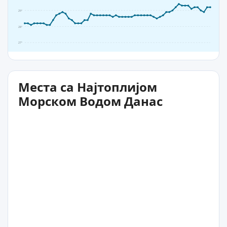
29°
28°
27°
Места са Најтоплијом
Морском Водом Данас