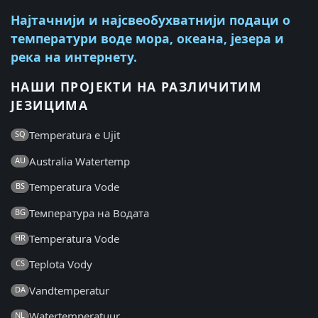
Најтачнији и најсвеобухватнији подаци о
температури воде мора, океана, језера и
река на интернету.
НАШИ ПРОЈЕКТИ НА РАЗЛИЧИТИМ
ЈЕЗИЦИМА
Temperatura e Ujit
SQ
Australia Watertemp
AU
Temperatura Vode
BS
Температура на Водата
BG
Temperatura Vode
HR
Teplota Vody
CS
Vandtemperatur
DA
Watertemperatuur
NL