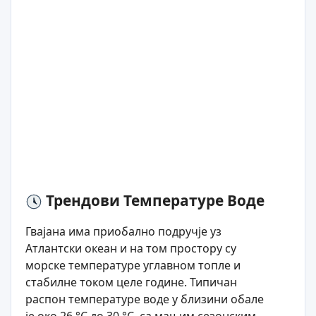
Трендови Температуре Воде
Гвајана има приобално подручје уз
Атлантски океан и на том простору су
морске температуре углавном топле и
стабилне током целе године. Типичан
распон температуре воде у близини обале