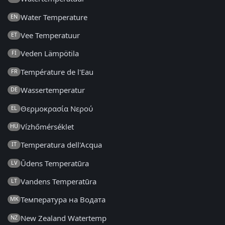
Water Temperature
EN
Vee Temperatuur
ET
Veden Lämpötila
FI
Température de l'Eau
FR
Wassertemperatur
DE
Θερμοκρασία Νερού
EL
Vízhőmérséklet
HU
Temperatura dell'Acqua
IT
Ūdens Temperatūra
LV
Vandens Temperatūra
LT
Температура на Водата
MK
New Zealand Watertemp
NZ