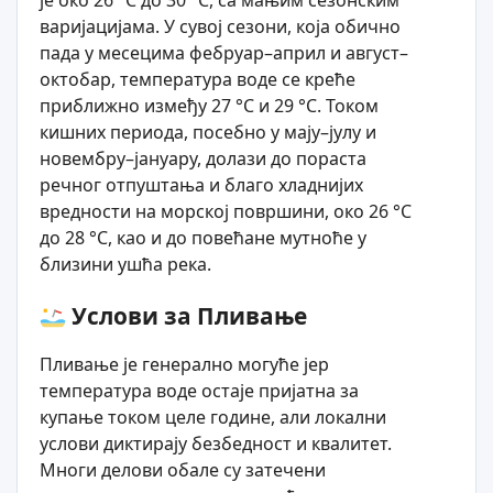
је око 26 °C до 30 °C, са мањим сезонским
варијацијама. У сувој сезони, која обично
пада у месецима фебруар–април и август–
октобар, температура воде се креће
приближно између 27 °C и 29 °C. Током
кишних периодa, посебно у мају–јулу и
новембру–јануару, долази до пораста
речног отпуштања и благо хладнијих
вредности на морској површини, око 26 °C
до 28 °C, као и до повећане мутноће у
близини ушћа река.
Услови за Пливање
Пливање је генерално могуће јер
температура воде остаје пријатна за
купање током целе године, али локални
услови диктирају безбедност и квалитет.
Многи делови обале су затечени