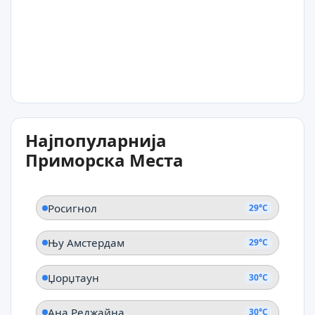
Росигнол
29°C
Најпопуларнија
Њу Амстердам
Приморска Места
Росигнол
29°C
Њу Амстердам
29°C
Џорџтаун
30°C
Ана Реджайна
30°C