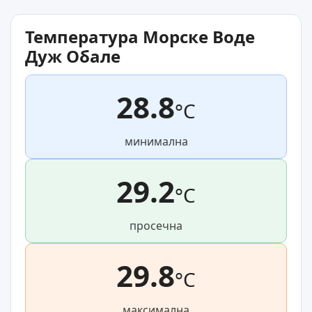
Температура Морске Воде
Дуж Обале
28.8
°C
минимална
29.2
°C
просечна
29.8
°C
максимална